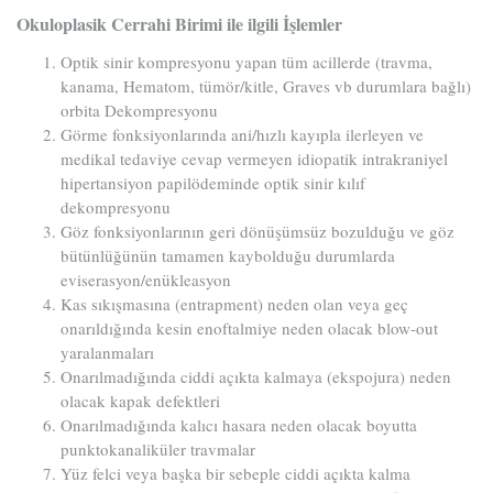
Okuloplasik Cerrahi Birimi ile ilgili İşlemler
Optik sinir kompresyonu yapan tüm acillerde (travma,
kanama, Hematom, tümör/kitle, Graves vb durumlara bağlı)
orbita Dekompresyonu
Görme fonksiyonlarında ani/hızlı kayıpla ilerleyen ve
medikal tedaviye cevap vermeyen idiopatik intrakraniyel
hipertansiyon papilödeminde optik sinir kılıf
dekompresyonu
Göz fonksiyonlarının geri dönüşümsüz bozulduğu ve göz
bütünlüğünün tamamen kaybolduğu durumlarda
eviserasyon/enükleasyon
Kas sıkışmasına (entrapment) neden olan veya geç
onarıldığında kesin enoftalmiye neden olacak blow-out
yaralanmaları
Onarılmadığında ciddi açıkta kalmaya (ekspojura) neden
olacak kapak defektleri
Onarılmadığında kalıcı hasara neden olacak boyutta
punktokanaliküler travmalar
Yüz felci veya başka bir sebeple ciddi açıkta kalma