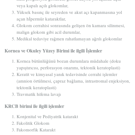
veya kapalı açılı glokomlar,
Yüksek basınç ile seyreden ve akut açı kapanmasına yol
açan hİpermür kataraktlar,
Glokom cerrahisi sonrasında gelişen ön kamara silinmesi,
malign glokom gibi acil durumlar,
Medikal tedaviye rağmen rahatlamayan ağrılı glokomlar
Kornea ve Okuley Yüzey Birimi ile ilgili İşlemler
Kornea bütünlüğünü bozan durumlara müdahale (doku
yapıştırıcısı, perforasyon onarımı, tektonik keratoplasti)
Keratit ve kimyasal yanık tedavisinde cerrahi işlemler
(amnion örtülmesi, çapraz bağlama, intrastromal enjeksiyon,
tektonik keratoplasti)
Travmatik hifema lavajı
KRCB birimi ile ilgili işlemler
Konjenital ve Pediyatrik katarakt
Fakolitik Glokom
Fakomorfik Katarakt