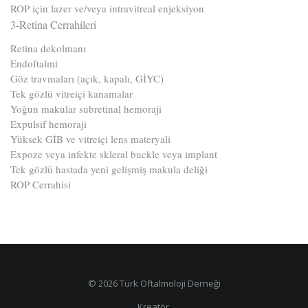
ROP için lazer ve/veya intravitreal enjeksiyon
3-Retina Cerrahileri
Retina dekolmanı
Endoftalmi
Göz travmaları (açık, kapalı, GİYC)
Tek gözlü vitreiçi kanamalar
Yoğun makular subretinal hemoraji
Expulsif hemoraji
Yüksek GİB ve vitreiçi lens materyali
Expoze veya infekte skleral buckle veya implant
Tek gözlü hastada yeni gelişmiş makula deliği
ROP Cerrahisi
© 2026 Türk Oftalmoloji Derneği
Kreatör.