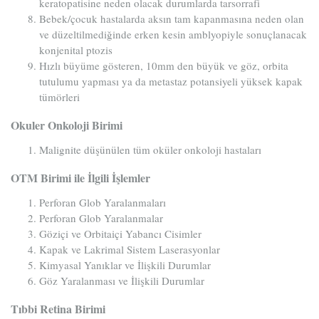
keratopatisine neden olacak durumlarda tarsorrafi
Bebek/çocuk hastalarda aksın tam kapanmasına neden olan
ve düzeltilmediğinde erken kesin amblyopiyle sonuçlanacak
konjenital ptozis
Hızlı büyüme gösteren, 10mm den büyük ve göz, orbita
tutulumu yapması ya da metastaz potansiyeli yüksek kapak
tümörleri
Okuler Onkoloji Birimi
Malignite düşünülen tüm oküler onkoloji hastaları
OTM Birimi ile İlgili İşlemler
Perforan Glob Yaralanmaları
Perforan Glob Yaralanmalar
Göziçi ve Orbitaiçi Yabancı Cisimler
Kapak ve Lakrimal Sistem Laserasyonlar
Kimyasal Yanıklar ve İlişkili Durumlar
Göz Yaralanması ve İlişkili Durumlar
Tıbbi Retina Birimi