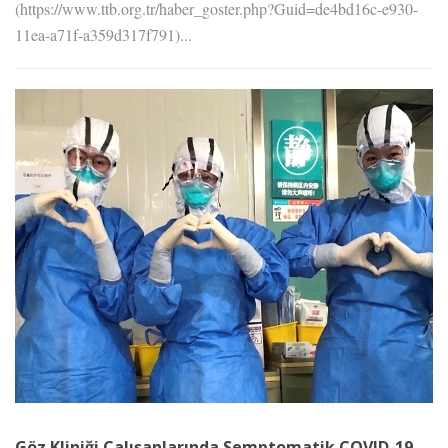
(https://www.ttb.org.tr/haber_goster.php?Guid=de4bd16c-e930-
11ea-a71f-a359d317f791)...
Göz Kliniği Çalışanlarında Semptomatik COVID-19