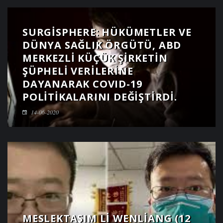
SURGISPHERE: HÜKÜMETLER VE
DÜNYA SAĞLIK ÖRGÜTÜ, ABD
MERKEZLI KÜÇÜK ŞIRKETIN
ŞÜPHELI VERILERINE
DAYANARAK COVID-19
POLITIKALARINI DEĞIŞTIRDI.
14-06-2020
MESLEKTAŞIM LI WENLIANG (12