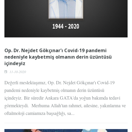
Op. Dr. Nejdet Gökçınar'ı Covid-19 pandemi
nedeniyle kaybetmiş olmanın derin üzüntüsü
içindeyiz
11-10-2020
Değerli meslektaşımız, Op. Dr. Nejdet Gökçınar'ı Covid-19
pandemi nedeniyle kaybetmiş olmanın derin üzüntüsü
içindeyiz. Bir süredir Ankara GATA'da yoğun bakımda tedavi
görmekteydi. Merhuma Allah’tan rahmet, ailesine, yakınlarına ve
oftalmoloji camiamıza başsağlığı, sa...