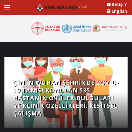
İletişim
English
ÇIN’IN WUHAN ŞEHRINDE COVID-
19 TANISI KONULAN 535
HASTANIN OKÜLER BULGULARI
VE KLINIK ÖZELLIKLERI: KESITSEL
ÇALIŞMA