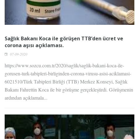
Sağlık Bakanı Koca ile görüşen TTB’den ücret ve
corona aşısı açıklaması.
07-09-2020
https://www.sozcu.com.tr/2020/saglik/saglik-bakani-koca-ile-
gorusen-turk-tabipleri-birliginden-corona-virusu-asisi-aciklamasi-
6021510/Türk Tabipleri Birliği (TTB) Merkez Konseyi, Sağlık
Bakanı Fahrettin Koca ile bir görüşme gerçekleştirdi. Görüşmenin
ardından açıklamala...