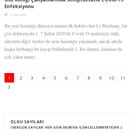
Enfeksiyonu
21-06-2020
Bu yeni hastalığı dünyaya tanıtan ilk hekim olan Li Wenliang, bir
göz doktoruydu 1. 7 Şubat 2020'de Covid-19 nedeniyle öldü,
ailesinin diğer üyeleri de aynı hastalığa yakalandı, ancak ailede
başka herhangi bir kayıp bildirilmedi 1. Bu durum, hastaları ile
çok yakın muay...
1
2
3
4
5
6
7
8
9
10
11
OLGU SAYILARI
(VERILEN SAYILAR HER GÜN 00:00'DA GÜNCELLENMEKTEDIR.)