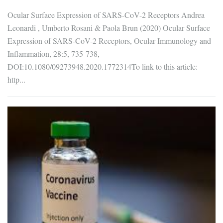
Ocular Surface Expression of SARS-CoV-2 Receptors Andrea
Leonardi , Umberto Rosani & Paola Brun (2020) Ocular Surface
Expression of SARS-CoV-2 Receptors, Ocular Immunology and
Inflammation, 28:5, 735-738,
DOI:10.1080/09273948.2020.1772314To link to this article:
http...