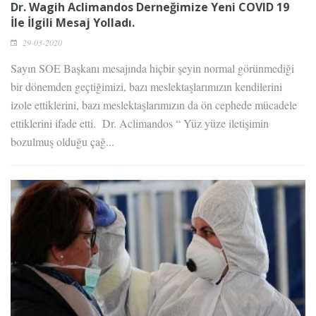
Dr. Wagih Aclimandos Derneğimize Yeni COVID 19
İle İlgili Mesaj Yolladı.
29-03-2020
Sayın SOE Başkanı mesajında hiçbir şeyin normal görünmediği
bir dönemden geçtiğimizi, bazı meslektaşlarımızın kendilerini
izole ettiklerini, bazı meslektaşlarımızın da ön cephede mücadele
ettiklerini ifade etti. Dr. Aclimandos “ Yüz yüze iletişimin
bozulmuş olduğu çağ...