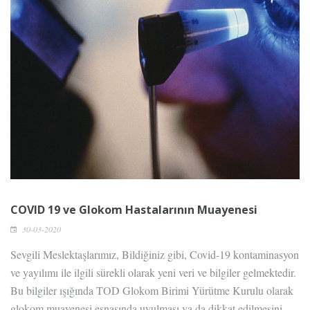
COVID 19 ve Glokom Hastalarının Muayenesi
30-03-2020
Sevgili Meslektaşlarımız, Bildiğiniz gibi, Covid-19 kontaminasyon
ve yayılımı ile ilgili sürekli olarak yeni veri ve bilgiler gelmektedir.
Bu bilgiler ışığında TOD Glokom Birimi Yürütme Kurulu olarak
glokom muayenesi esnasında uyulması ya da dikkat edilmesini