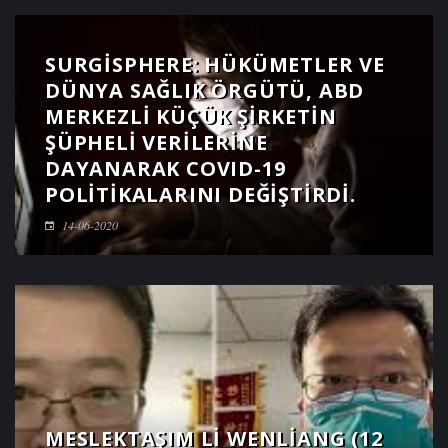
SURGISPHERE: HÜKÜMETLER VE
DÜNYA SAĞLIK ÖRGÜTÜ, ABD
MERKEZLI KÜÇÜK ŞIRKETIN
ŞÜPHELI VERILERINE
DAYANARAK COVID-19
POLITIKALARINI DEĞIŞTIRDI.
14-06-2020
MESLEKTAŞIM LI WENLIANG (12