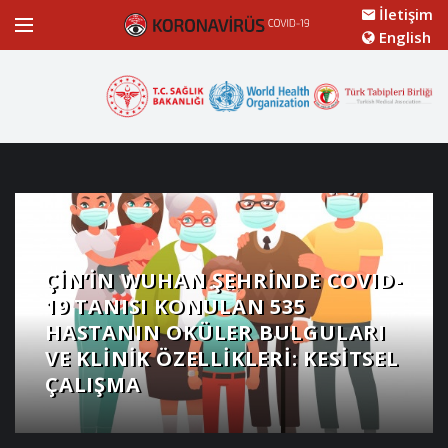
İletişim
English
ÇIN’IN WUHAN ŞEHRINDE COVID-
19 TANISI KONULAN 535
HASTANIN OKÜLER BULGULARI
VE KLINIK ÖZELLIKLERI: KESITSEL
ÇALIŞMA