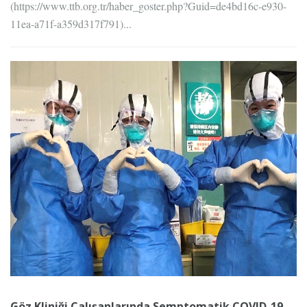
(https://www.ttb.org.tr/haber_goster.php?Guid=de4bd16c-e930-
11ea-a71f-a359d317f791)...
Göz Kliniği Çalışanlarında Semptomatik COVID-19