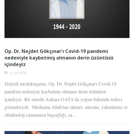
Op. Dr. Nejdet Gökçınar'ı Covid-19 pandemi
nedeniyle kaybetmiş olmanın derin üzüntüsü
içindeyiz
11-10-2020
Değerli meslektaşımız, Op. Dr. Nejdet Gökçınar'ı Covid-19
pandemi nedeniyle kaybetmiş olmanın derin üzüntüsü
içindeyiz. Bir süredir Ankara GATA'da yoğun bakımda tedavi
görmekteydi. Merhuma Allah’tan rahmet, ailesine, yakınlarına ve
oftalmoloji camiamıza başsağlığı, sa...