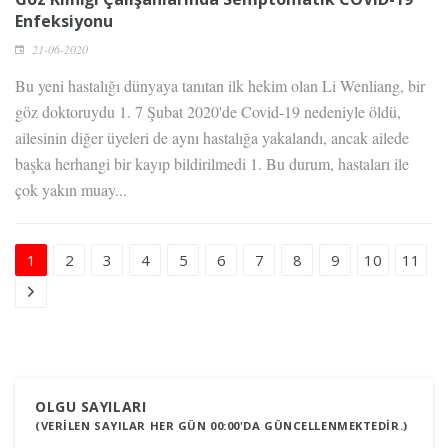
Enfeksiyonu
21-06-2020
Bu yeni hastalığı dünyaya tanıtan ilk hekim olan Li Wenliang, bir
göz doktoruydu 1. 7 Şubat 2020'de Covid-19 nedeniyle öldü,
ailesinin diğer üyeleri de aynı hastalığa yakalandı, ancak ailede
başka herhangi bir kayıp bildirilmedi 1. Bu durum, hastaları ile
çok yakın muay...
1
2
3
4
5
6
7
8
9
10
11
OLGU SAYILARI
(VERILEN SAYILAR HER GÜN 00:00'DA GÜNCELLENMEKTEDIR.)