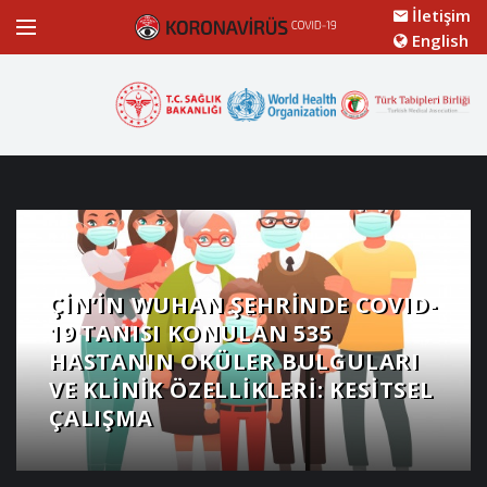
İletişim
English
ÇIN’IN WUHAN ŞEHRINDE COVID-
19 TANISI KONULAN 535
HASTANIN OKÜLER BULGULARI
VE KLINIK ÖZELLIKLERI: KESITSEL
ÇALIŞMA