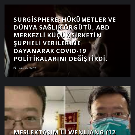
SURGISPHERE: HÜKÜMETLER VE
DÜNYA SAĞLIK ÖRGÜTÜ, ABD
MERKEZLI KÜÇÜK ŞIRKETIN
ŞÜPHELI VERILERINE
DAYANARAK COVID-19
POLITIKALARINI DEĞIŞTIRDI.
14-06-2020
MESLEKTAŞIM LI WENLIANG (12