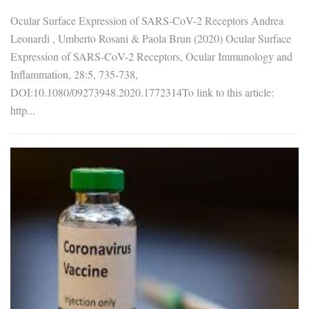
Ocular Surface Expression of SARS-CoV-2 Receptors Andrea
Leonardi , Umberto Rosani & Paola Brun (2020) Ocular Surface
Expression of SARS-CoV-2 Receptors, Ocular Immunology and
Inflammation, 28:5, 735-738,
DOI:10.1080/09273948.2020.1772314To link to this article:
http...