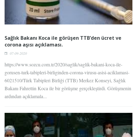
Sağlık Bakanı Koca ile görüşen TTB’den ücret ve
corona aşısı açıklaması.
07-09-2020
https://www.sozcu.com.tr/2020/saglik/saglik-bakani-koca-ile-
gorusen-turk-tabipleri-birliginden-corona-virusu-asisi-aciklamasi-
6021510/Türk Tabipleri Birliği (TTB) Merkez Konseyi, Sağlık
Bakanı Fahrettin Koca ile bir görüşme gerçekleştirdi. Görüşmenin
ardından açıklamala...