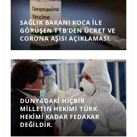
SAĞLIK BAKANI KOCA ILE
GÖRÜŞEN TTB’DEN ÜCRET VE
CORONA AŞISI AÇIKLAMASI.
DÜNYADAKI HIÇBIR
MILLETIN HEKIMI TÜRK
HEKIMI KADAR FEDAKAR
DEĞILDIR.