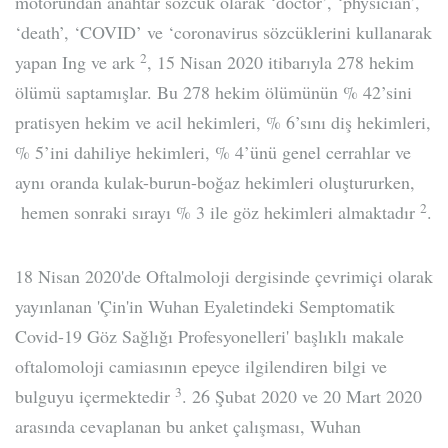
motorundan anahtar sözcük olarak ‘doctor’, ‘physician’,
‘death’, ‘COVID’ ve ‘coronavirus sözcüklerini kullanarak
2
yapan Ing ve ark
, 15 Nisan 2020 itibarıyla 278 hekim
ölümü saptamışlar. Bu 278 hekim ölümünün % 42’sini
pratisyen hekim ve acil hekimleri, % 6’sını diş hekimleri,
% 5’ini dahiliye hekimleri, % 4’ünü genel cerrahlar ve
aynı oranda kulak-burun-boğaz hekimleri oluştururken,
2
hemen sonraki sırayı % 3 ile göz hekimleri almaktadır
.
18 Nisan 2020'de Oftalmoloji dergisinde çevrimiçi olarak
yayınlanan 'Çin'in Wuhan Eyaletindeki Semptomatik
Covid-19 Göz Sağlığı Profesyonelleri' başlıklı makale
oftalomoloji camiasının epeyce ilgilendiren bilgi ve
3
bulguyu içermektedir
. 26 Şubat 2020 ve 20 Mart 2020
arasında cevaplanan bu anket çalışması, Wuhan