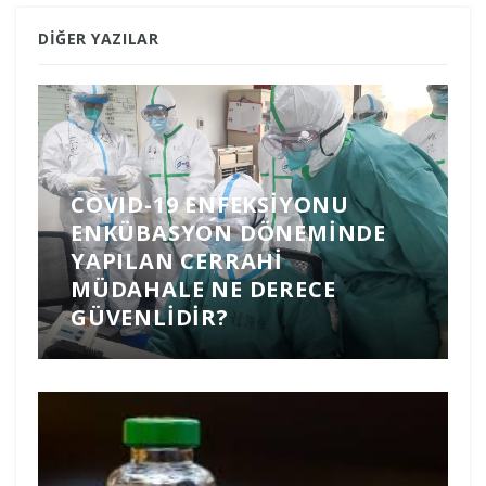
DIĞER YAZILAR
COVID-19 ENFEKSIYONU
ENKÜBASYON DÖNEMINDE
YAPILAN CERRAHI
MÜDAHALE NE DERECE
GÜVENLIDIR?