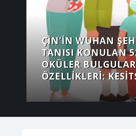
ÇIN’IN WUHAN ŞEH
TANISI KONULAN 5
OKÜLER BULGULARI
ÖZELLIKLERI: KESI