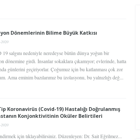
syon Dönemlerinin Bilime Büyük Katkısı
-2020
19 salgını nedeniyle neredeyse bütün dünya yoğun bir
on dönemine girdi. İnsanlar sokaklara çıkamıyor; evlerinde, hatta
nda günlerini geçiriyorlar. Çoğumuz için bu katlanması çok zor
um. Ama eminim bazılarımız bu izolasyonu, bu yalnızlığı değ...
Tip Koronavirüs (Covid-19) Hastalığı Doğrulanmış
astanın Konjonktivitinin Oküler Belirtileri
-2020
ndirmek için tıklayabilirsiniz. Düzenleyen: Dr. Sait Eğrilmez...