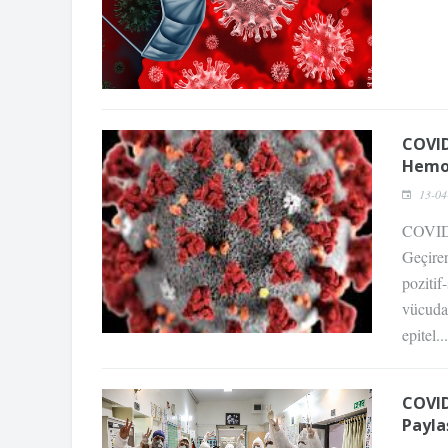
COVID
Hemo
13-04
COVID-
Geçire
poziti
vücuda 
epitel...
COVID
Payla