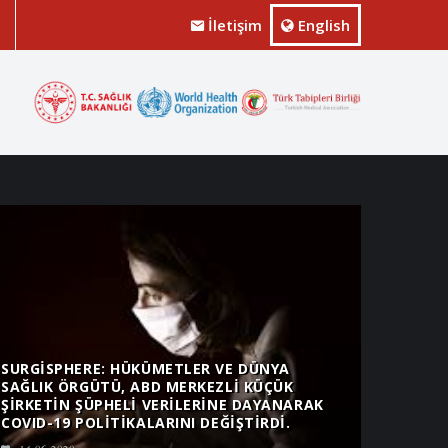
İletişim
English
SURGISPHERE: HÜKÜMETLER VE DÜNYA
SAĞLIK ÖRGÜTÜ, ABD MERKEZLI KÜÇÜK
ŞIRKETIN ŞÜPHELI VERILERINE DAYANARAK
COVID-19 POLITIKALARINI DEĞIŞTIRDI.