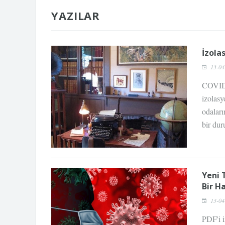
YAZILAR
İzola
13-04
COVID 
izolasy
odaları
bir dur
Yeni 
Bir H
13-04
PDF'i i