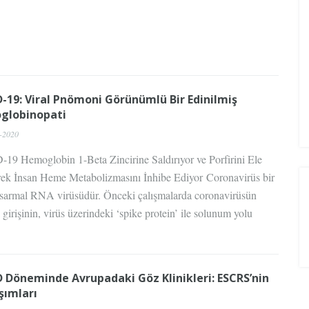
-19: Viral Pnömoni Görünümlü Bir Edinilmiş
globinopati
-2020
19 Hemoglobin 1-Beta Zincirine Saldırıyor ve Porfirini Ele
rek İnsan Heme Metabolizmasını İnhibe Ediyor Coronavirüs bir
f-sarmal RNA virüsüdür. Önceki çalışmalarda coronavirüsün
girişinin, virüs üzerindeki ‘spike protein’ ile solunum yolu
 Döneminde Avrupadaki Göz Klinikleri: ESCRS’nin
şımları