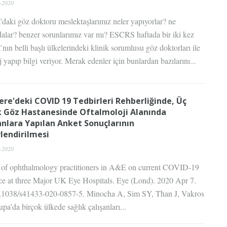
-2020
daki göz doktoru meslektaşlarımız neler yapıyorlar? ne
alar? benzer sorunlarımız var mı? ESCRS haftada bir iki kez
nın belli başlı ülkelerindeki klinik sorumlusu göz doktorları ile
j yapıp bilgi veriyor. Merak edenler için bunlardan bazılarını...
tere'deki COVID 19 Tedbirleri Rehberliğinde, Üç
 Göz Hastanesinde Oftalmoloji Alanında
anlara Yapılan Anket Sonuçlarının
lendirilmesi
-2020
 of ophthalmology practitioners in A&E on current COVID-19
ce at three Major UK Eye Hospitals. Eye (Lond). 2020 Apr 7.
0.1038/s41433-020-0857-5. Minocha A, Sim SY, Than J, Vakros
pa’da birçok ülkede sağlık çalışanları...