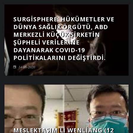
SURGISPHERE: HÜKÜMETLER VE
DÜNYA SAĞLIK ÖRGÜTÜ, ABD
MERKEZLI KÜÇÜK ŞIRKETIN
ŞÜPHELI VERILERINE
DAYANARAK COVID-19
POLITIKALARINI DEĞIŞTIRDI.
14-06-2020
MESLEKTAŞIM LI WENLIANG (12