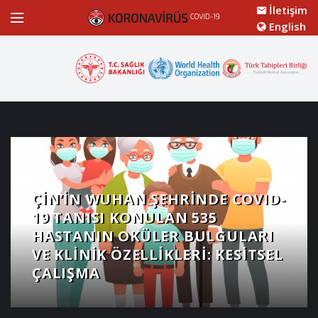
İletişim
English
ÇIN’IN WUHAN ŞEHRINDE COVID-
19 TANISI KONULAN 535
HASTANIN OKÜLER BULGULARI
VE KLINIK ÖZELLIKLERI: KESITSEL
ÇALIŞMA