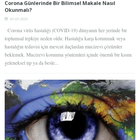
Corona Günlerinde Bir Bilimsel Makale Nasıl
Okunmalı?
05-05-2020
Corona virüs hastalığı (COVID-19) dünyanın her yerinde bir
toplumsal tepkiye neden oldu: Hastalığa karşı korunmak veya
hastalığın tedavisi için mevcut ilaçlardan mucizevi çözümler
beklemek. Mucizevi korunma yöntemleri içinde önemli bir kısmı
geleneksel tıp ya da besle...