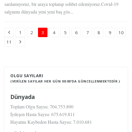
sarılamıyoruz, bir araya toplanıp sohbet edemiyoruz.Covid-19
salgınını dünyada yeni yeni baş gös...
1
2
3
4
5
6
7
8
9
10
11
OLGU SAYILARI
(VERILEN SAYILAR HER GÜN 00:00'DA GÜNCELLENMEKTEDIR.)
Dünyada
Toplam Olgu Sayısı:
704.753.890
İyileşen Hasta Sayısı:
675.619.811
Hayatını Kaybeden Hasta Sayısı:
7.010.681