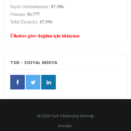
87.586
Sayfa Görüntülenme:
56.777
Oturum:
47.596
Tekil Ziyaretçi:
Ülkelere göre dağılım için tıklayınız
TOD - SOSYAL MEDYA
© 2026 Türk Oftalmoloji Derneği
Kreatör.