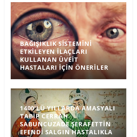
BAĞIŞIKLIK SISTEMINI
ETKILEYEN İLAÇLARI
KULLANAN ÜVEIT
HASTALARI İÇIN ÖNERILER
1400'LÜ YILLARDA AMASYALI
TABIP CERRAH
SABUNCUZADE ŞERAFETTIN
EFENDI SALGIN HASTALIKLA