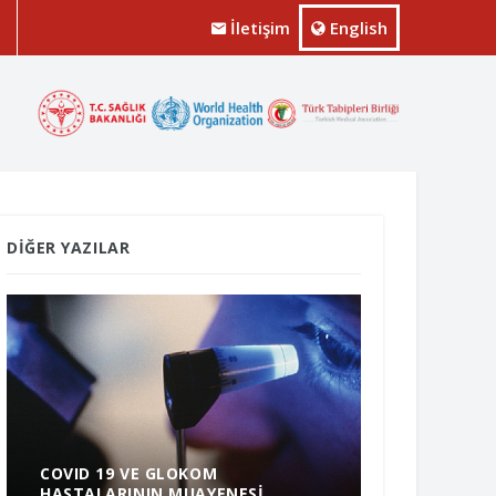
İletişim
English
DIĞER YAZILAR
COVID 19 VE GLOKOM
HASTALARININ MUAYENESI