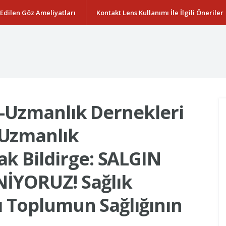
 Edilen Göz Ameliyatları
Kontakt Lens Kullanımı İle İlgili Öneriler
ği-Uzmanlık Dernekleri
 Uzmanlık
k Bildirge: SALGIN
İYORUZ! Sağlık
ğı Toplumun Sağlığının