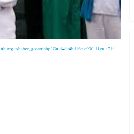
.ttb.org.tr/haber_goster.php?Guid=de4bd16c-e930-11ea-a71f-