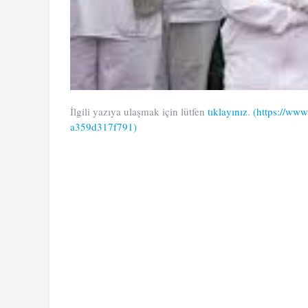
İlgili yazıya ulaşmak için lütfen
tıklayınız
.
(https://www
a359d317f791)