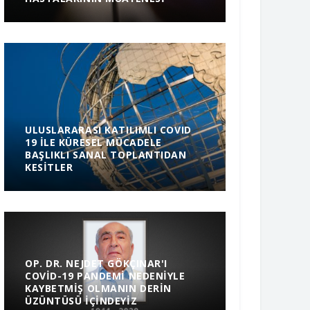
ULUSLARARASI KATILIMLI COVID
19 ILE KÜRESEL MÜCADELE
BAŞLIKLI SANAL TOPLANTIDAN
KESITLER
OP. DR. NEJDET GÖKÇINAR'I
COVID-19 PANDEMI NEDENIYLE
KAYBETMIŞ OLMANIN DERIN
ÜZÜNTÜSÜ IÇINDEYIZ