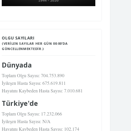
OLGU SAYILARI
(VERILEN SAYILAR HER GÜN 00:00'DA
GÜNCELLENMEKTEDIR.)
Dünyada
Toplam Olgu Sayısı:
704.753.890
İyileşen Hasta Sayısı:
675.619.811
Hayatını Kaybeden Hasta Sayısı:
7.010.681
Türkiye'de
Toplam Olgu Sayısı:
17.232.066
İyileşen Hasta Sayısı:
N/A
Hayatını Kaybeden Hasta Sayısı:
102.174